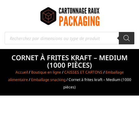
CORNET À FRITES KRAFT – MEDIUM
(1000 PIÈCES)
Accueil
/
Boutique en ligne
/
CAISSES ET CARTONS
/
Emballage
alimentaire
/
Emballage snacking
/ Cornet à frites kraft – Medium (1000
pièces)