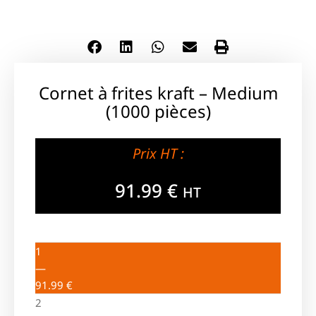
Cornet à frites kraft – Medium
(1000 pièces)
Prix HT :
91.99
€
HT
1
—
91.99
€
2