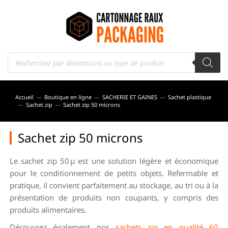
Accueil
Boutique en ligne
SACHERIE ET GAINES
Sachet plastique
Vous êtes ici :
Sachet zip
Sachet zip 50 microns
Sachet zip 50 microns
Le sachet zip 50 µ est une solution légère et économique
pour le conditionnement de petits objets. Refermable et
pratique, il convient parfaitement au stockage, au tri ou à la
présentation de produits non coupants, y compris des
produits alimentaires.
Découvrez également nos
sachets zip en qualité 60