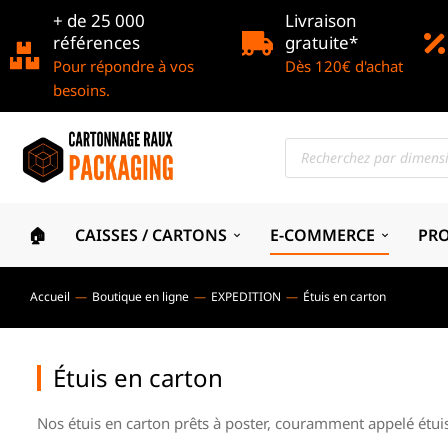
+ de 25 000
Livraison
références
gratuite*
Pour répondre à vos
Dès 120€ d'achat
besoins.
🏠
CAISSES / CARTONS
E-COMMERCE
PR
Accueil
Boutique en ligne
EXPEDITION
Étuis en carton
Vous êtes ici :
Étuis en carton
Nos étuis en carton prêts à poster, couramment appelé étuis 