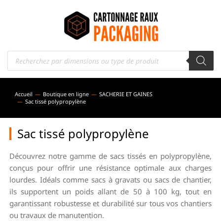
Accueil
Boutique en ligne
SACHERIE ET GAINES
Vous êtes ici :
Sac tissé polypropylène
Sac tissé polypropylène
Découvrez notre gamme de sacs tissés en polypropylène,
conçus pour offrir une résistance optimale aux charges
lourdes. Idéals comme sacs à gravats ou sacs de chantier,
ils supportent un poids allant de 50 à 100 kg, tout en
garantissant robustesse et durabilité sur tous vos chantiers
ou travaux de manutention.