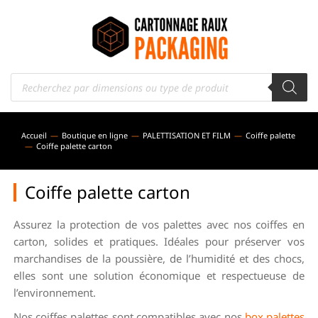
Accueil
Boutique en ligne
PALETTISATION ET FILM
Coiffe palette
Vous êtes ici :
Coiffe palette carton
Coiffe palette carton
Assurez la protection de vos palettes avec nos coiffes en
carton, solides et pratiques. Idéales pour préserver vos
marchandises de la poussière, de l’humidité et des chocs,
elles sont une solution économique et respectueuse de
l’environnement.
Nos coiffes palettes sont compatibles avec nos
box palettes