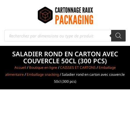
SALADIER ROND EN CARTON AVEC
COUVERCLE 50CL (300 PCS)
Accueil
/
Boutique en ligne
/
CAISSES ET CARTONS
/
Emballage
alimentaire
/
Emballage snacking
/ Saladier rond en carton avec couvercle
50cl (300 pcs)