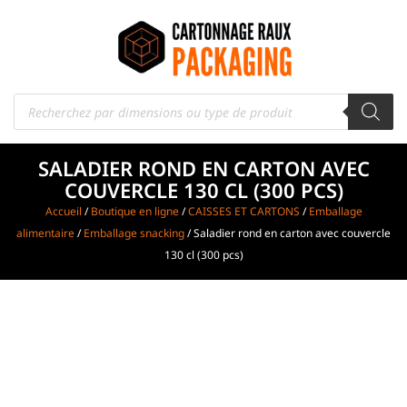
SALADIER ROND EN CARTON AVEC
COUVERCLE 130 CL (300 PCS)
Accueil
/
Boutique en ligne
/
CAISSES ET CARTONS
/
Emballage
alimentaire
/
Emballage snacking
/ Saladier rond en carton avec couvercle
130 cl (300 pcs)