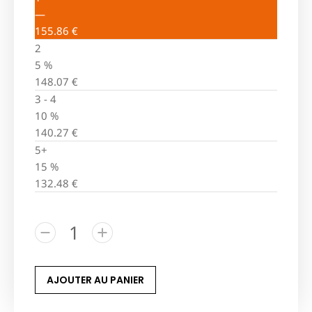
—
155.86
€
2
5 %
148.07
€
3 - 4
10 %
140.27
€
5+
15 %
132.48
€
AJOUTER AU PANIER