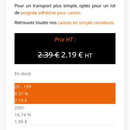
Pour un transport plus simple, optez pour un lot
de
poignée adhésive pour carton.
Retrouvez toutes nos
caisses en simple cannelure
.
Prix HT :
2.39
€
2.19
€
HT
En stock
20 - 199
8.37 %
2.19
€
200+
16.74 %
1.99
€