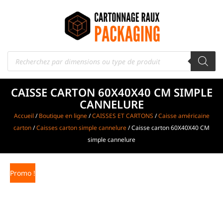
CAISSE CARTON 60X40X40 CM SIMPLE
CANNELURE
Accueil
/
Boutique en ligne
/
CAISSES ET CARTONS
/
Caisse américaine
carton
/
Caisses carton simple cannelure
/ Caisse carton 60X40X40 CM
simple cannelure
Promo !