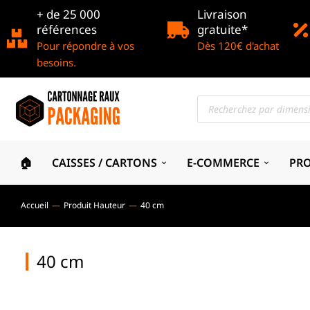
+ de 25 000
Livraison
références
gratuite*
Pour répondre à vos
Dès 120€ d'achat
besoins.
🏠
CAISSES / CARTONS
E-COMMERCE
PR
Accueil
Produit Hauteur
40 cm
Vous êtes ici :
40 cm