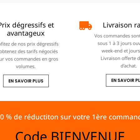
Prix dégressifs et
Livraison r
avantageux
Vos commandes sont
sous 1 à 3 jours ou
fitez de nos prix dégressifs
week-end et jours 
 obtenez des tarifs négociés
Livraison offerte 
ur vos commandes en gros
d'achat.
volumes.
EN SAVOIR P
EN SAVOIR PLUS
10 % de réductiton sur votre 1ère comman
Code
BIENVENUE