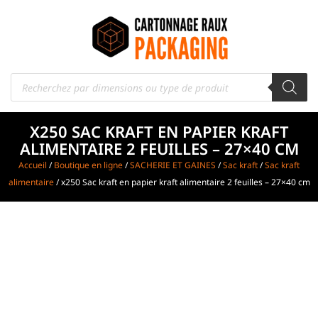
X250 SAC KRAFT EN PAPIER KRAFT
ALIMENTAIRE 2 FEUILLES – 27×40 CM
Accueil
/
Boutique en ligne
/
SACHERIE ET GAINES
/
Sac kraft
/
Sac kraft
alimentaire
/ x250 Sac kraft en papier kraft alimentaire 2 feuilles – 27×40 cm