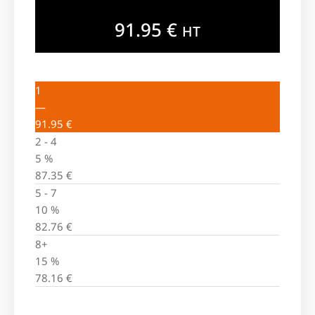
91.95
€
HT
1
—
91.95
€
2 - 4
5 %
87.35
€
5 - 7
10 %
82.76
€
8+
15 %
78.16
€