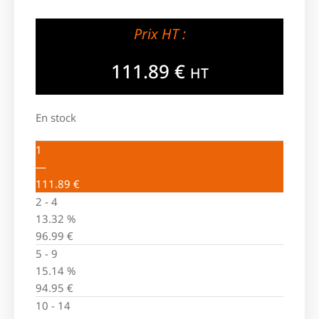
Prix HT :
111.89
€
HT
En stock
1
—
111.89
€
2 - 4
13.32 %
96.99
€
5 - 9
15.14 %
94.95
€
10 - 14