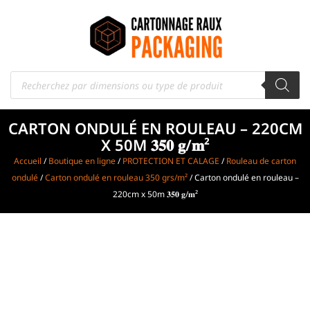
CARTON ONDULÉ EN ROULEAU – 220CM
X 50M 𝟑𝟓𝟎 𝐠/𝐦²
Accueil
/
Boutique en ligne
/
PROTECTION ET CALAGE
/
Rouleau de carton
ondulé
/
Carton ondulé en rouleau 350 grs/m²
/ Carton ondulé en rouleau –
220cm x 50m 𝟑𝟓𝟎 𝐠/𝐦²