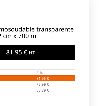
rmosoudable transparente
2 cm x 700 m
81.95
€
HT
Prix
81.95
€
75.99
€
68.89
€