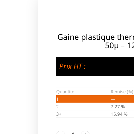
Gaine plastique the
50µ – 1
Prix HT :
Quantité
Remise (%)
1
—
2
7.27 %
3+
15.94 %