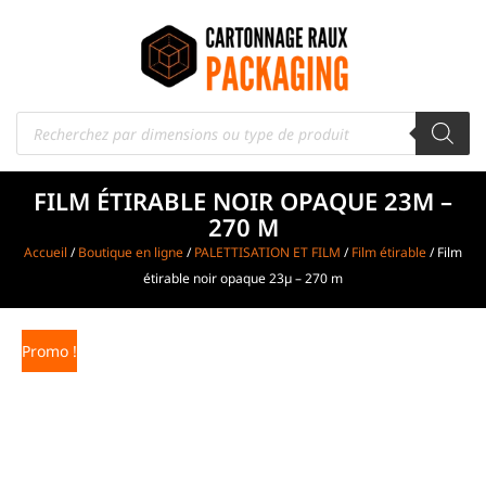
FILM ÉTIRABLE NOIR OPAQUE 23Μ –
270 M
Accueil
/
Boutique en ligne
/
PALETTISATION ET FILM
/
Film étirable
/ Film
étirable noir opaque 23µ – 270 m
Promo !