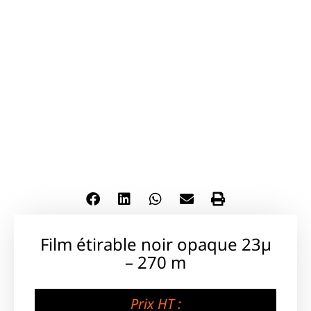
Film étirable noir opaque 23µ
– 270 m
Prix HT :