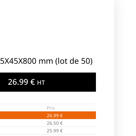
45X45X800 mm (lot de 50)
26.99
€
HT
Prix
26.99
€
26.50
€
25.99
€