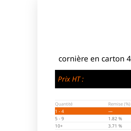
cornière en carton 
Prix HT :
Quantité
Remise (%)
1 - 4
—
5 - 9
1.82 %
10+
3.71 %