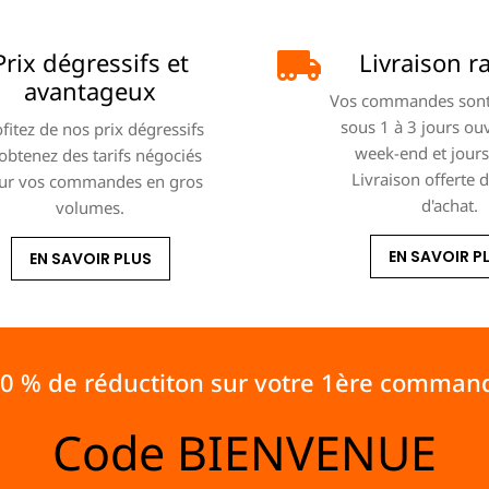
Prix dégressifs et
Livraison r
avantageux
Vos commandes sont
sous 1 à 3 jours ou
fitez de nos prix dégressifs
week-end et jours 
 obtenez des tarifs négociés
Livraison offerte 
ur vos commandes en gros
d'achat.
volumes.
EN SAVOIR P
EN SAVOIR PLUS
10 % de réductiton sur votre 1ère comman
Code
BIENVENUE