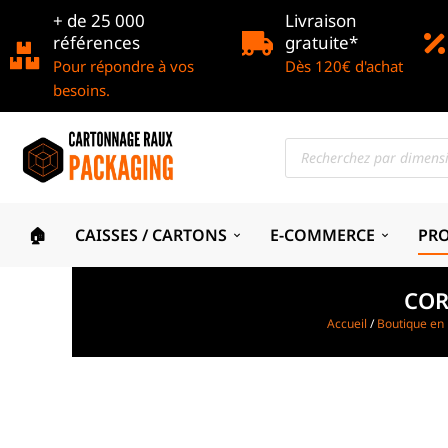
+ de 25 000
Livraison
références
gratuite*
Pour répondre à vos
Dès 120€ d'achat
besoins.
🏠
CAISSES / CARTONS
E-COMMERCE
PR
COR
Accueil
/
Boutique en 