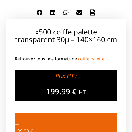
x500 coiffe palette
transparent 30µ – 140×160 cm
Retrouvez tous nos formats de
coiffe palette
Prix HT :
199.99
€
HT
1
—
199.99
€