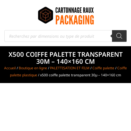
X500 COIFFE PALETTE TRANSPARENT
30Μ – 140×160 CM
Accueil
/
Boutique en ligne
/
PALETTISATION ET FILM
/
Coiffe palette
/
Coiffe
palette plastique
/ x500 coiffe palette transparent 30µ – 140×160 cm