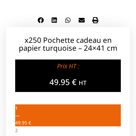
x250 Pochette cadeau en
papier turquoise – 24×41 cm
Prix HT :
49.95
€
HT
1
—
49.95
€
2