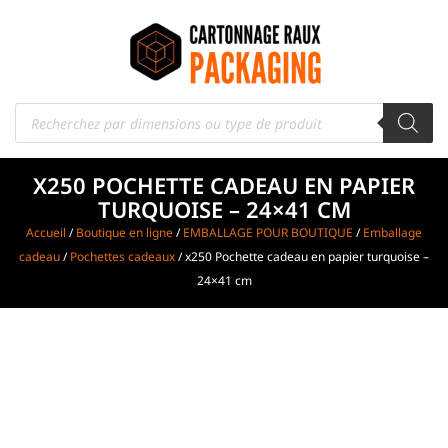
X250 POCHETTE CADEAU EN PAPIER
TURQUOISE – 24×41 CM
Accueil
/
Boutique en ligne
/
EMBALLAGE POUR BOUTIQUE
/
Emballage
cadeau
/
Pochettes cadeaux
/ x250 Pochette cadeau en papier turquoise –
24×41 cm