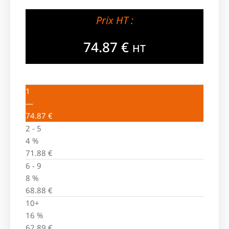
Prix HT :
74.87
€
HT
1
—
74.87
€
2 - 5
4 %
71.88
€
6 - 9
8 %
68.88
€
10+
16 %
62.89
€