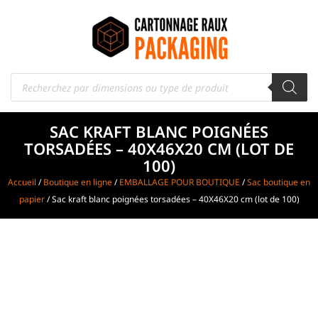
SAC KRAFT BLANC POIGNÉES
TORSADÉES – 40X46X20 CM (LOT DE
100)
Accueil
/
Boutique en ligne
/
EMBALLAGE POUR BOUTIQUE
/
Sac boutique en
papier
/ Sac kraft blanc poignées torsadées – 40X46X20 cm (lot de 100)