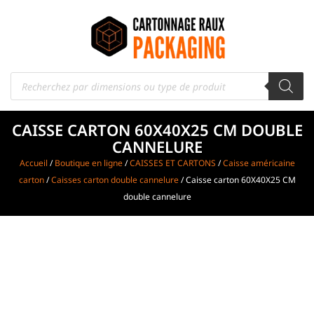
CAISSE CARTON 60X40X25 CM DOUBLE
CANNELURE
Accueil
/
Boutique en ligne
/
CAISSES ET CARTONS
/
Caisse américaine
carton
/
Caisses carton double cannelure
/ Caisse carton 60X40X25 CM
double cannelure