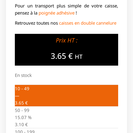
Pour un transport plus simple de votre caisse,
pensez à la
poignée adhésive
!
Retrouvez toutes nos
caisses en double cannelure
Prix HT :
3.65
€
HT
En stock
10 - 49
—
3.65
€
50 - 99
15.07 %
3.10
€
100 - 199