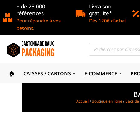
+ de 25 000
Livraison
références
gratuite*
Pour répondre à vos
Dès 120€ d'achat
besoins.
🏠
CAISSES / CARTONS
E-COMMERCE
PR
B
Accueil
/
Boutique en ligne
/
Bacs de