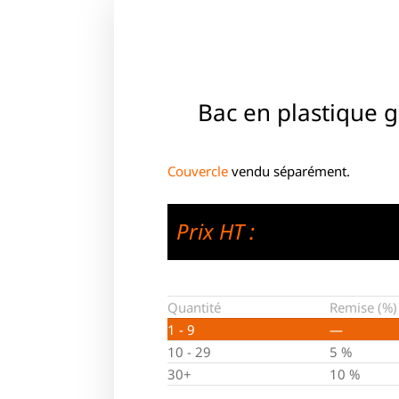
Bac en plastique 
Couvercle
vendu séparément.
Prix HT :
Quantité
Remise (%)
1 - 9
—
10 - 29
5 %
30+
10 %