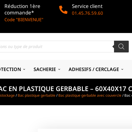
Réduction 1ère
Service client
commande*
01.45.76.59.60
Code "BIENVENUE"
OTECTION
SACHERIE
ADHESIFS / CERCLAGE
AC EN PLASTIQUE GERBABLE – 60X40X17 
 stockage
/
Bac plastique gerbable
/
Bac plastique gerbable avec couvercle
/ Bac 