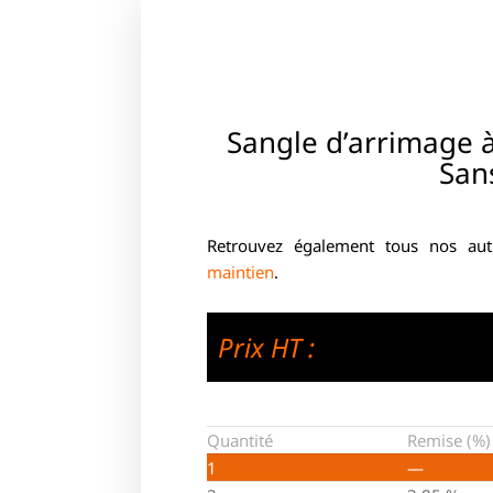
Sangle d’arrimage à
San
Retrouvez également tous nos au
maintien
.
Prix HT :
Quantité
Remise (%)
1
—