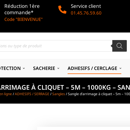
Réduction 1ère
Service client
commande*
01.45.76.59.60
Code "BIENVENUE"
OTECTION
SACHERIE
ADHESIFS / CERCLAGE
ARRIMAGE À CLIQUET – 5M – 1000KG – SA
en ligne
/
ADHESIFS / SERRAGE
/
Sangles
/ Sangle d’arrimage à cliquet – 5m – 10