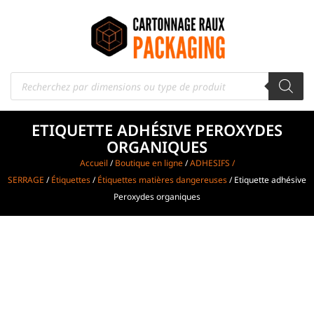
ETIQUETTE ADHÉSIVE PEROXYDES
ORGANIQUES
Accueil
/
Boutique en ligne
/
ADHESIFS /
SERRAGE
/
Étiquettes
/
Étiquettes matières dangereuses
/ Etiquette adhésive
Peroxydes organiques