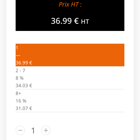
Prix HT :
36.99
€
HT
1
—
36.99
€
2 - 7
8 %
34.03
€
8+
16 %
31.07
€