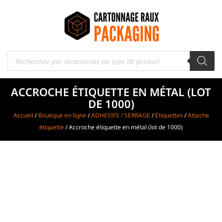
ACCROCHE ÉTIQUETTE EN MÉTAL (LOT
DE 1000)
Accueil
/
Boutique en ligne
/
ADHESIFS / SERRAGE
/
Étiquettes
/
Attache
étiquette
/ Accroche étiquette en métal (lot de 1000)