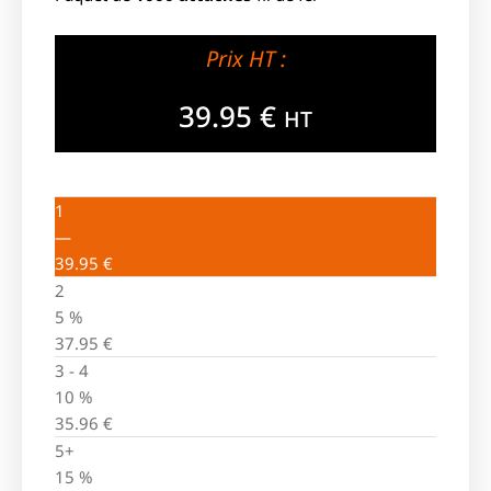
Prix HT :
39.95
€
HT
1
—
39.95
€
2
5 %
37.95
€
3 - 4
10 %
35.96
€
5+
15 %