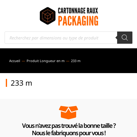
Accueil
Produit Longueur en m
233 m
Vous êtes ici :
233 m
Vous n'avez pas trouvé la bonne taille ?
Nous le fabriquons pour vous !