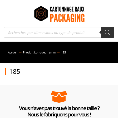
Accueil
Produit Longueur en m
185
Vous êtes ici :
185
Vous n'avez pas trouvé la bonne taille ?
Nous le fabriquons pour vous !