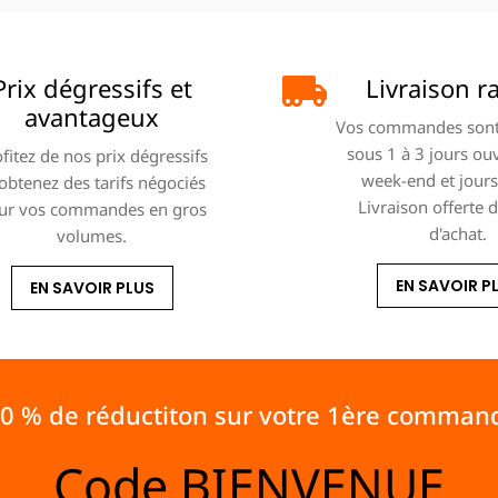
Prix dégressifs et
Livraison r
avantageux
Vos commandes sont
sous 1 à 3 jours ou
fitez de nos prix dégressifs
week-end et jours 
 obtenez des tarifs négociés
Livraison offerte 
ur vos commandes en gros
d'achat.
volumes.
EN SAVOIR P
EN SAVOIR PLUS
10 % de réductiton sur votre 1ère comman
Code
BIENVENUE