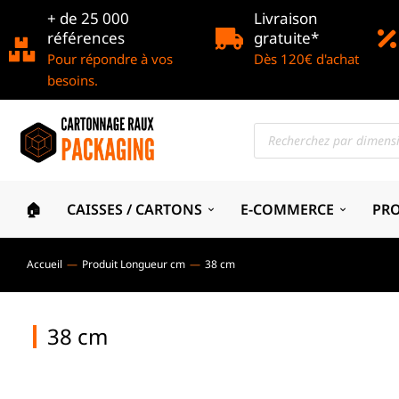
+ de 25 000
Livraison
références
gratuite*
Pour répondre à vos
Dès 120€ d'achat
besoins.
🏠
CAISSES / CARTONS
E-COMMERCE
PR
Accueil
Produit Longueur cm
38 cm
Vous êtes ici :
38 cm