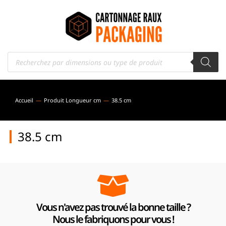
Accueil
Produit Longueur cm
38.5 cm
Vous êtes ici :
38.5 cm
Vous n'avez pas trouvé la bonne taille ?
Nous le fabriquons pour vous !