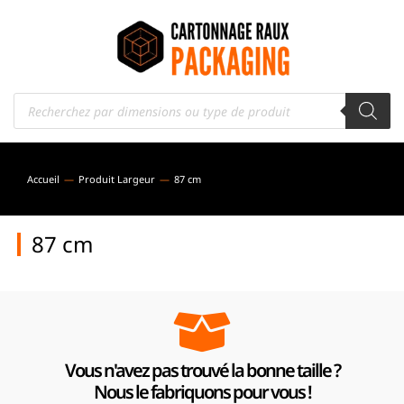
Accueil
Produit Largeur
87 cm
Vous êtes ici :
87 cm
Vous n'avez pas trouvé la bonne taille ?
Nous le fabriquons pour vous !