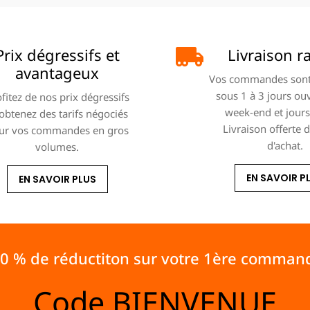
Prix dégressifs et
Livraison r
avantageux
Vos commandes sont
sous 1 à 3 jours ou
fitez de nos prix dégressifs
week-end et jours 
 obtenez des tarifs négociés
Livraison offerte 
ur vos commandes en gros
d'achat.
volumes.
EN SAVOIR P
EN SAVOIR PLUS
10 % de réductiton sur votre 1ère comman
Code
BIENVENUE