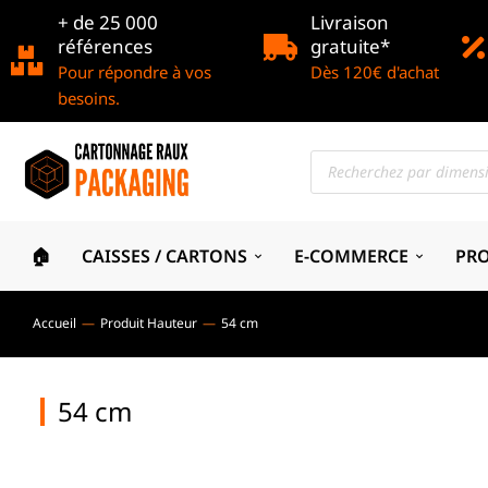
+ de 25 000
Livraison
références
gratuite*
Pour répondre à vos
Dès 120€ d'achat
besoins.
🏠
CAISSES / CARTONS
E-COMMERCE
PR
Accueil
Produit Hauteur
54 cm
Vous êtes ici :
54 cm