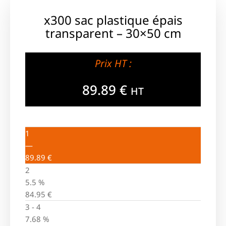
x300 sac plastique épais
transparent – 30×50 cm
Prix HT :
89.89
€
HT
1
—
89.89
€
2
5.5 %
84.95
€
3 - 4
7.68 %