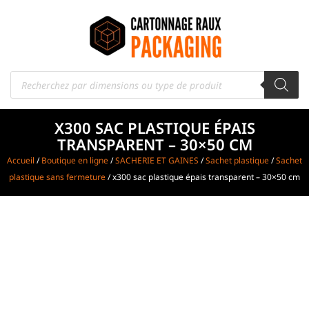
X300 SAC PLASTIQUE ÉPAIS
TRANSPARENT – 30×50 CM
Accueil
/
Boutique en ligne
/
SACHERIE ET GAINES
/
Sachet plastique
/
Sachet
plastique sans fermeture
/ x300 sac plastique épais transparent – 30×50 cm