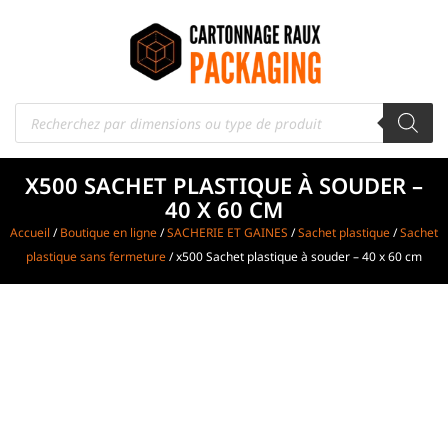
X500 SACHET PLASTIQUE À SOUDER –
40 X 60 CM
Accueil
/
Boutique en ligne
/
SACHERIE ET GAINES
/
Sachet plastique
/
Sachet
plastique sans fermeture
/ x500 Sachet plastique à souder – 40 x 60 cm