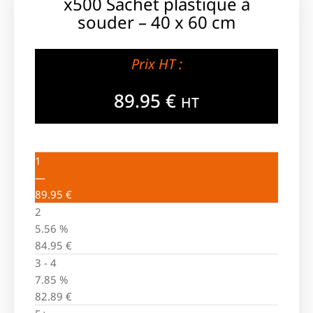
x500 Sachet plastique à
souder – 40 x 60 cm
Prix HT :
89.95
€
HT
1
—
89.95
€
2
5.56 %
84.95
€
3 - 4
7.85 %
82.89
€