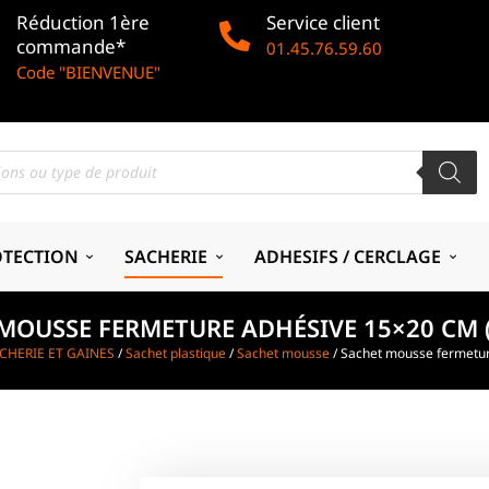
Réduction 1ère
Service client
commande*
01.45.76.59.60
Code "BIENVENUE"
OTECTION
SACHERIE
ADHESIFS / CERCLAGE
MOUSSE FERMETURE ADHÉSIVE 15×20 CM (
CHERIE ET GAINES
/
Sachet plastique
/
Sachet mousse
/ Sachet mousse fermetur