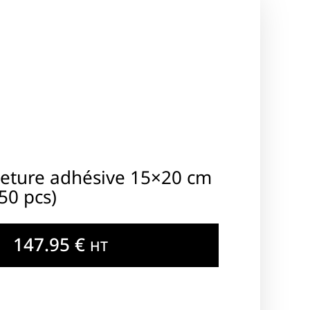
eture adhésive 15×20 cm
50 pcs)
147.95
€
HT