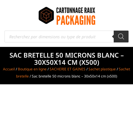
SAC BRETELLE 50 MICRONS BLANC –
30X50X14 CM (X500)
Accueil
/
Boutique en ligne
/
SACHERIE ET GAINES
/
Sachet plastique
/
Sachet
bretelle
/ Sac bretelle 50 microns blanc – 30x50x14 cm (x500)