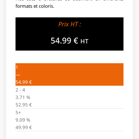
formats et coloris.
Prix HT :
54.99
€
HT
1
—
54.99
€
2 - 4
3.71 %
52.95
€
5+
9.09 %
49.99
€