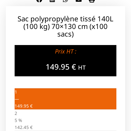
Sac polypropylène tissé 140L
(100 kg) 70×130 cm (x100
sacs)
Prix HT :
149.95
€
HT
1
—
149.95
€
2
5 %
142.45
€