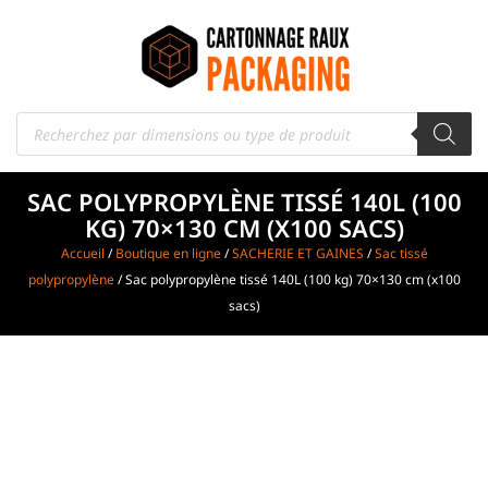
SAC POLYPROPYLÈNE TISSÉ 140L (100
KG) 70×130 CM (X100 SACS)
Accueil
/
Boutique en ligne
/
SACHERIE ET GAINES
/
Sac tissé
polypropylène
/ Sac polypropylène tissé 140L (100 kg) 70×130 cm (x100
sacs)