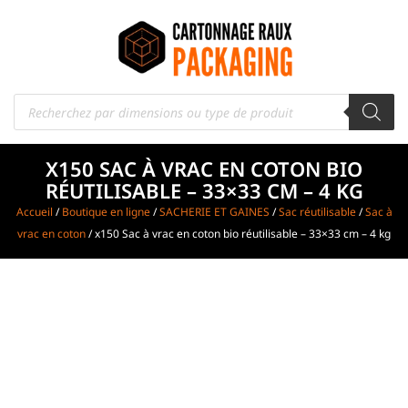
X150 SAC À VRAC EN COTON BIO
RÉUTILISABLE – 33×33 CM – 4 KG
Accueil
/
Boutique en ligne
/
SACHERIE ET GAINES
/
Sac réutilisable
/
Sac à
vrac en coton
/ x150 Sac à vrac en coton bio réutilisable – 33×33 cm – 4 kg