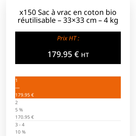
x150 Sac à vrac en coton bio
réutilisable – 33×33 cm – 4 kg
Prix HT :
179.95
€
HT
1
—
179.95
€
2
5 %
170.95
€
3 - 4
10 %