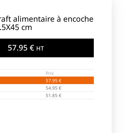
raft alimentaire à encoche
1.5X45 cm
57.95
€
HT
Prix
57.95
€
54.95
€
51.85
€