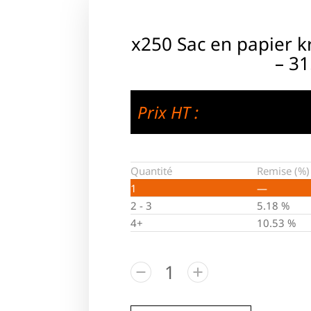
x250 Sac en papier k
– 3
Prix HT :
Quantité
Remise (%)
1
—
2 - 3
5.18 %
4+
10.53 %