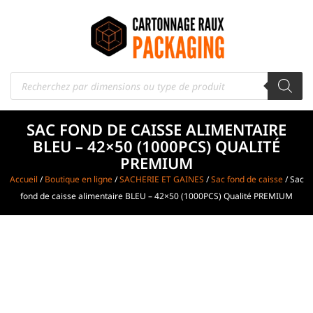
SAC FOND DE CAISSE ALIMENTAIRE
BLEU – 42×50 (1000PCS) QUALITÉ
PREMIUM
Accueil
/
Boutique en ligne
/
SACHERIE ET GAINES
/
Sac fond de caisse
/ Sac
fond de caisse alimentaire BLEU – 42×50 (1000PCS) Qualité PREMIUM