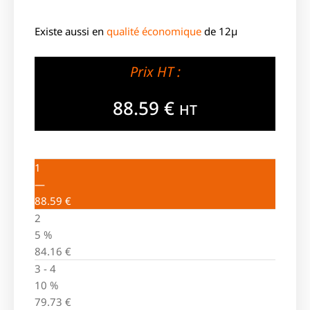
Existe aussi en
qualité économique
de 12µ
Prix HT :
88.59
€
HT
1
—
88.59
€
2
5 %
84.16
€
3 - 4
10 %
79.73
€