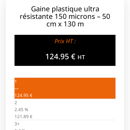
Gaine plastique ultra
résistante 150 microns – 50
cm x 130 m
Prix HT :
124.95
€
HT
1
—
124.95
€
2
2.45 %
121.89
€
3+