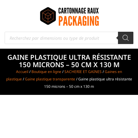
GAINE PLASTIQUE ULTRA RÉSISTANTE
150 MICRONS – 50 CM X 130 M
Accueil
/
Boutique en ligne
/
SACHERIE ET GAINES
/
Gaines en
plastique
/
Gaine plastique transparente
/ Gaine plastique ultra résistante
150 microns – 50 cm x 130 m