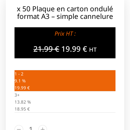
x 50 Plaque en carton ondulé
format A3 – simple cannelure
Prix HT :
21.99
€
19.99
€
HT
1 - 2
9.1 %
19.99
€
3+
13.82 %
18.95
€