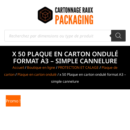
X 50 PLAQUE EN CARTON ONDULÉ
FORMAT A3 – SIMPLE CANNELURE
Accueil
/
Boutique en ligne
/
PROTECTION ET CALAGE
/
Plaque de
carton
/
Plaque en carton ondulé
/ x 50 Plaque en carton ondulé format A3 –
simple cannelure
Promo !