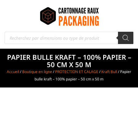
PAPIER BULLE KRAFT – 100% PAPIER –
50 CM X 50 M
Accueil
/
Boutique en ligne
/
PROTECTION ET CALAGE
/
Kraft Bull
/ Papier
bulle kraft – 100% papier – 50 cm x 50 m