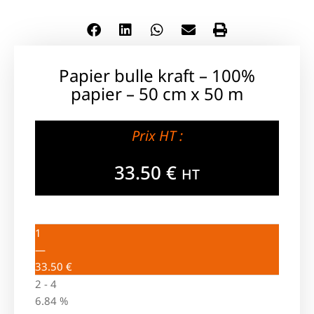
Papier bulle kraft – 100%
papier – 50 cm x 50 m
Prix HT :
33.50
€
HT
1
—
33.50
€
2 - 4
6.84 %