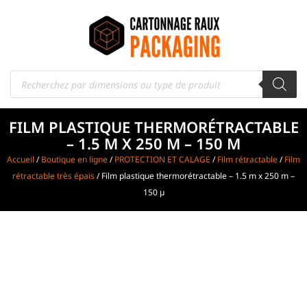
FILM PLASTIQUE THERMORÉTRACTABLE
– 1.5 M X 250 M – 150 Μ
Accueil
/
Boutique en ligne
/
PROTECTION ET CALAGE
/
Film rétractable
/
Film
rétractable très épais
/ Film plastique thermorétractable – 1.5 m x 250 m –
150 µ