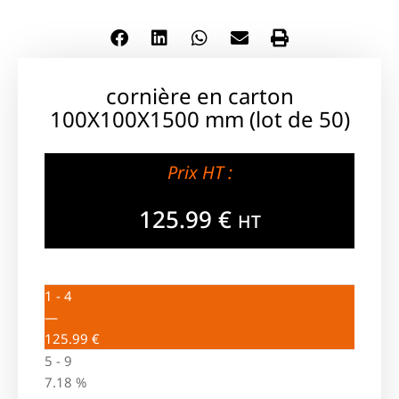
cornière en carton
100X100X1500 mm (lot de 50)
Prix HT :
125.99
€
HT
1 - 4
—
125.99
€
5 - 9
7.18 %