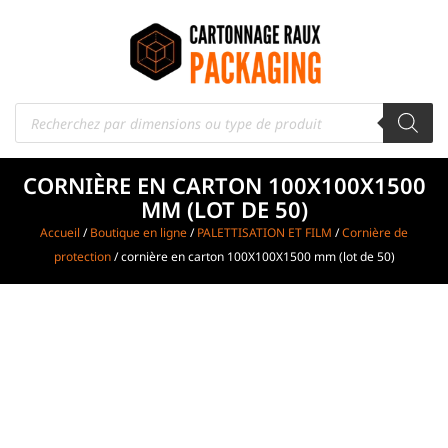
CORNIÈRE EN CARTON 100X100X1500
MM (LOT DE 50)
Accueil
/
Boutique en ligne
/
PALETTISATION ET FILM
/
Cornière de
protection
/ cornière en carton 100X100X1500 mm (lot de 50)