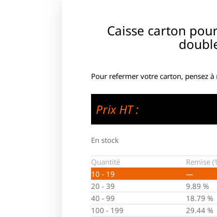
Caisse carton pou
doubl
Pour refermer votre carton, pensez à
Prix HT :
En stock
Quantité
Remise (
10 - 19
—
20 - 39
9.89 %
40 - 99
18.79 %
100 - 199
29.44 %