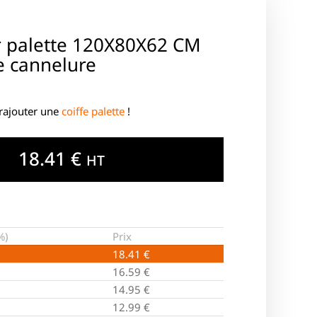
r palette 120X80X62 CM
e cannelure
 rajouter une
coiffe palette
!
18.41
€
HT
%)
Prix
18.41
€
16.59
€
14.95
€
12.99
€