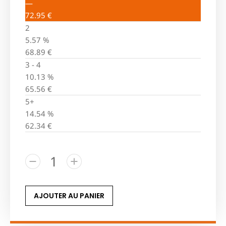
—
72.95
€
2
5.57 %
68.89
€
3 - 4
10.13 %
65.56
€
5+
14.54 %
62.34
€
AJOUTER AU PANIER