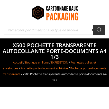
X500 POCHETTE TRANSPARENTE
AUTOCOLLANTE PORTE-DOCUMENTS A4
1/3
Accueil
/
Boutique en ligne
/
EXPEDITION
/
Pochettes bulles et
enveloppes
/
Pochette porte document adhésive
/
Pochette porte-documents
transparente
/ x500 Pochette transparente autocollante porte-documents A4
1/3