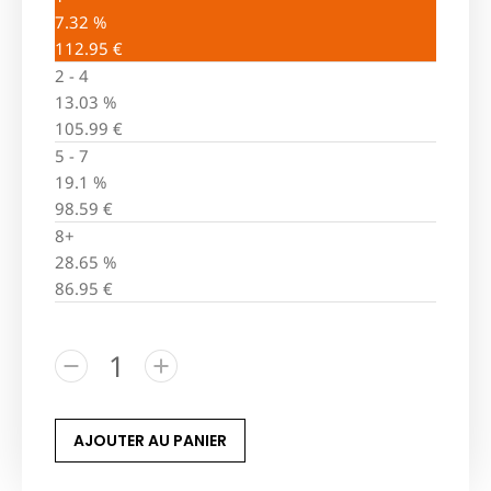
7.32 %
112.95
€
2 - 4
13.03 %
105.99
€
5 - 7
19.1 %
98.59
€
8+
28.65 %
86.95
€
AJOUTER AU PANIER