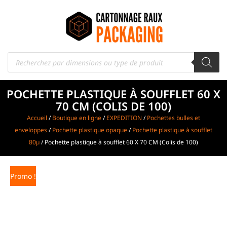
POCHETTE PLASTIQUE À SOUFFLET 60 X
70 CM (COLIS DE 100)
Accueil
/
Boutique en ligne
/
EXPEDITION
/
Pochettes bulles et
enveloppes
/
Pochette plastique opaque
/
Pochette plastique à soufflet
80µ
/ Pochette plastique à soufflet 60 X 70 CM (Colis de 100)
Promo !