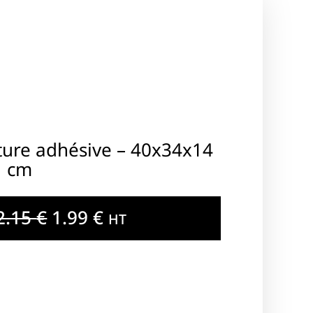
ture adhésive – 40x34x14
cm
2.15
€
1.99
€
HT