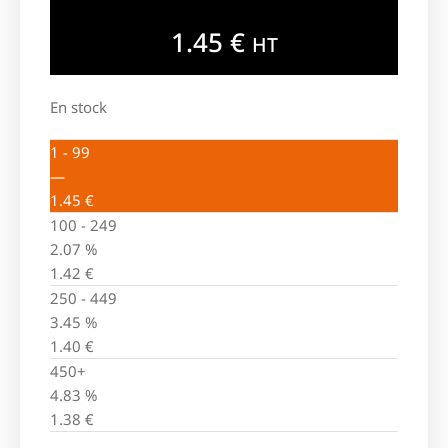
1.45
€
HT
En stock
1 - 99
—
1.45
€
100 - 249
2.07 %
1.42
€
250 - 449
3.45 %
1.40
€
450+
4.83 %
1.38
€