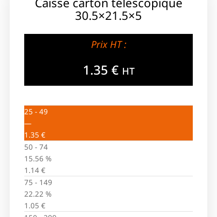
Caisse carton télescopique
30.5×21.5×5
Prix HT :
1.35
€
HT
25 - 49
—
1.35
€
50 - 74
15.56 %
1.14
€
75 - 149
22.22 %
1.05
€