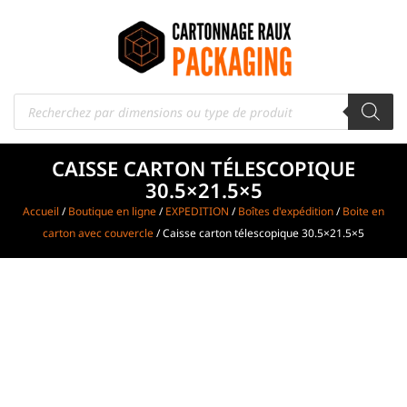
CAISSE CARTON TÉLESCOPIQUE
30.5×21.5×5
Accueil
/
Boutique en ligne
/
EXPEDITION
/
Boîtes d'expédition
/
Boite en
carton avec couvercle
/ Caisse carton télescopique 30.5×21.5×5