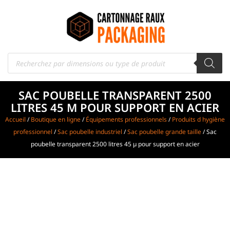
SAC POUBELLE TRANSPARENT 2500
LITRES 45 Μ POUR SUPPORT EN ACIER
Accueil
/
Boutique en ligne
/
Équipements professionnels
/
Produits d hygiène
professionnel
/
Sac poubelle industriel
/
Sac poubelle grande taille
/ Sac
poubelle transparent 2500 litres 45 µ pour support en acier