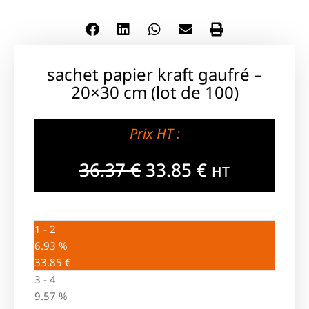
sachet papier kraft gaufré –
20×30 cm (lot de 100)
Prix HT :
36.37
€
33.85
€
HT
1 - 2
6.93 %
33.85
€
3 - 4
9.57 %